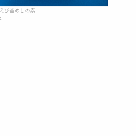
えび釜めしの素
2