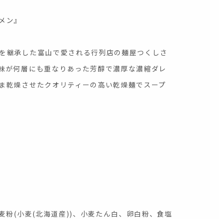
メン』
を継承した富山で愛される行列店の麺屋つくしさ
味が何層にも重なりあった芳醇で濃厚な濃縮ダレ
ま乾燥させたクオリティーの高い乾燥麺でスープ
し
麦粉(小麦(北海道産))、小麦たん白、卵白粉、食塩