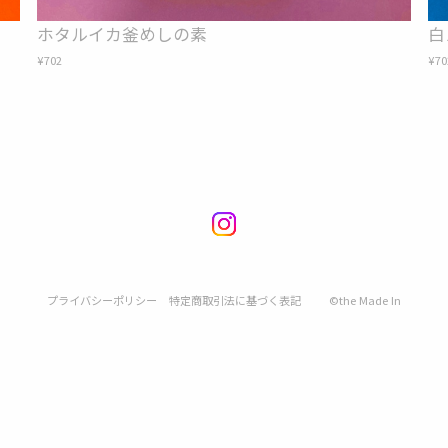
ホタルイカ釜めしの素
白
¥702
¥70
プライバシーポリシー
特定商取引法に基づく表記
©︎the Made In