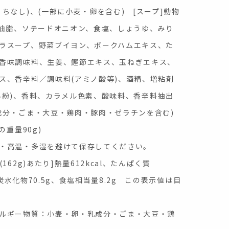
ちなし)、(一部に小麦・卵を含む) [スープ]動物
物油脂、ソテードオニオン、食塩、しょうゆ、みり
ラスープ、野菜ブイヨン、ポークハムエキス、た
香味調味料、生姜、鰹節エキス、玉ねぎエキス、
ス、香辛料／調味料(アミノ酸等)、酒精、増粘剤
ん紛)、香料、カラメル色素、酸味料、香辛料抽出
成分・ごま・大豆・鶏肉・豚肉・ゼラチンを含む)
の重量90g)
・高温・多湿を避けて保存してください。
162g)あたり]熱量612kcal、たんぱく質
g、炭水化物70.5g、食塩相当量8.2g この表示値は目
ルギー物質：小麦・卵・乳成分・ごま・大豆・鶏