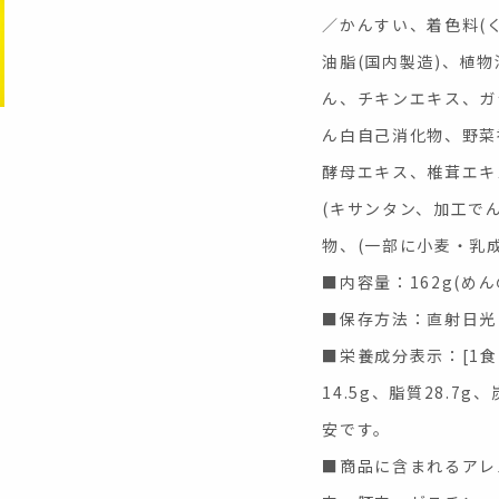
／かんすい、着色料(く
油脂(国内製造)、植
ん、チキンエキス、ガ
ん白自己消化物、野菜
酵母エキス、椎茸エキ
(キサンタン、加工で
物、(一部に小麦・乳
■内容量：162g(めん
■保存方法：直射日光
■栄養成分表示：[1食(
14.5g、脂質28.7
安です。
■商品に含まれるアレ