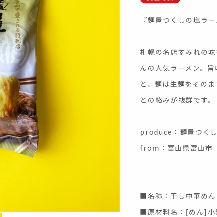
『麺屋つくしの塩ラー
札幌の名店すみれの味
んの人気ラーメン。旨
と、麺は生麺をそのま
との絡みが抜群です。
produce：麺屋つく
from：富山県富山市
■名称：干し中華めん
■原材料名：[めん]小