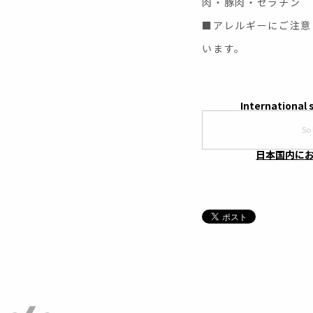
肉・豚肉・ゼラチン
■アレルギーにご注意
います。
International 
So
日本国内に