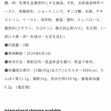
糖、卵、乳等を主要原料とする食品、牛乳、五郎島金時芋ペ
ースト、脱脂粉乳、ショートニング、オリゴ糖、水飴、デキ
ストリン、イースト、抹茶粉、食塩／香料、トレハロース、
着色料(クチナシ、カロチン)、酸化防止剤(V.E)、乳化剤、(一
部に小麦・卵・乳成分・大豆を含む)
■内容量：3個
■賞味期限：2024年6月1日
■保存方法：直射日光・高温多湿を避け、常温で保存。
■栄養成分表示：[1個(90g)あたり]エネルギー368kcal、た
んぱく質11.1g、脂質16g、炭水化物100.6g、食塩相当量
0.2g (推定値)
International shipping available