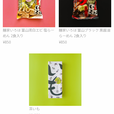
麺家いろは 富山湾白エビ 塩らー
麺家いろは 富山ブラック 黒醤油
めん 2食入り
らーめん 2食入り
¥850
¥850
茶いも